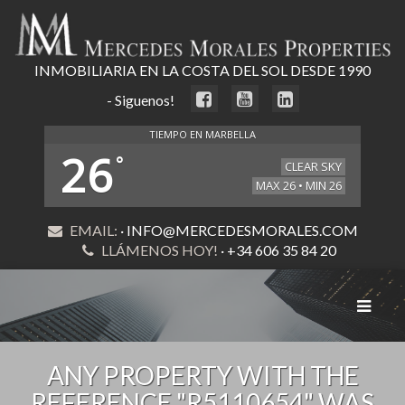
INMOBILIARIA EN LA COSTA DEL SOL DESDE 1990
- Siguenos!
TIEMPO EN MARBELLA
26
°
CLEAR SKY
MAX 26 • MIN 26
EMAIL:
· INFO@MERCEDESMORALES.COM
LLÁMENOS HOY!
· +34 606 35 84 20
Toggle
navigat
ANY PROPERTY WITH THE
REFERENCE "R5110654" WAS