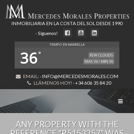
INMOBILIARIA EN LA COSTA DEL SOL DESDE 1990
- Siguenos!
TIEMPO EN MARBELLA
36
°
FEW CLOUDS
MAX 36 • MIN 36
EMAIL:
· INFO@MERCEDESMORALES.COM
LLÁMENOS HOY!
· +34 606 35 84 20
Toggle
navigat
ANY PROPERTY WITH THE
REFERENCE "R5153257" WAS